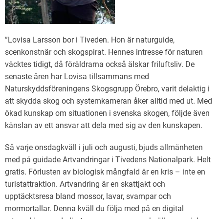
”Lovisa Larsson bor i Tiveden. Hon är naturguide,
scenkonstnär och skogspirat. Hennes intresse för naturen
väcktes tidigt, då föräldrarna också älskar friluftsliv. De
senaste åren har Lovisa tillsammans med
Naturskyddsföreningens Skogsgrupp Örebro, varit delaktig i
att skydda skog och systemkameran åker alltid med ut. Med
ökad kunskap om situationen i svenska skogen, följde även
känslan av ett ansvar att dela med sig av den kunskapen.
Så varje onsdagkväll i juli och augusti, bjuds allmänheten
med på guidade Artvandringar i Tivedens Nationalpark. Helt
gratis. Förlusten av biologisk mångfald är en kris – inte en
turistattraktion. Artvandring är en skattjakt och
upptäcktsresa bland mossor, lavar, svampar och
mormortallar. Denna kväll du följa med på en digital