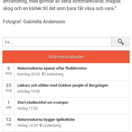
artvandring, med glimtar av sena sommarkvällar, magisk
skog och en kärlek till det som bara får växa och vara.”
Fotograf: Gabriella Andersson
Aktivitetskalender
6
Natursnokarna spanar efter fladdermöss
aug
torsdag 20.00
Lindesberg
23
Liekurs och slåtter med Outdoor people of Bergslagen
aug
söndag 10.00
1
Start studiecirkel om svampar
sep
tisdag 17.00
12
Natursnokarna bygger igelkottsbo
sep
lördag 14.00
Lindesberg