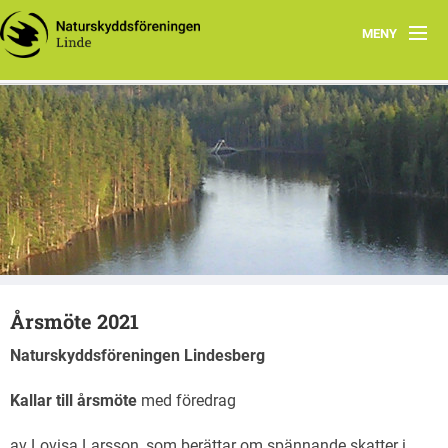
MENY
Hem
Om oss
Naturskyddsföreningen Lindesberg
Lindesbergs natur
Hammarskogsån
Natursnokarna Lindesberg
Årsmöte 2021
Årsmöten
Naturskyddsföreningen Lindesberg
Kallar till årsmöte
med föredrag
av Lovisa Larsson, som berättar om spännande skatter i