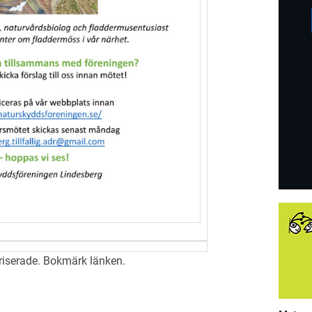
riserade
. Bokmärk
länken
.