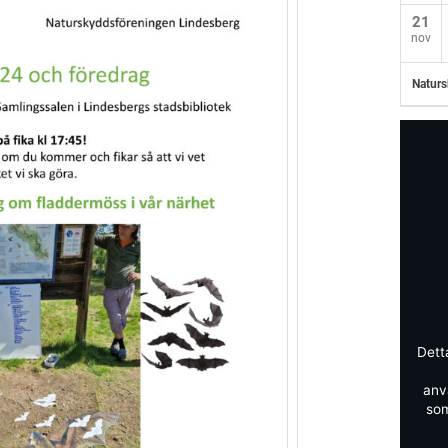
21
nov
Naturs
Dett
anv
som