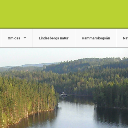
Om oss
Lindesbergs natur
Hammarskogsån
Na