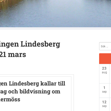
reningen Lindesberg
ingen Lindesberg
 21 mars
23
aug
n Lindesberg kallar till
1
ag och bildvisning om
sep
dermöss
12
sep