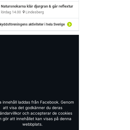
Natursnokarna klär djurgran & går reflextur
lördag 14.00
Lindesberg
kyddsföreningens aktiviteter i hela Sverige
a innehåll laddas från Facebook. Genom
att visa det godkänner du deras
ändarvillkor och accepterar de cookies
 gör att innehållet kan visas på denna
webbplats.