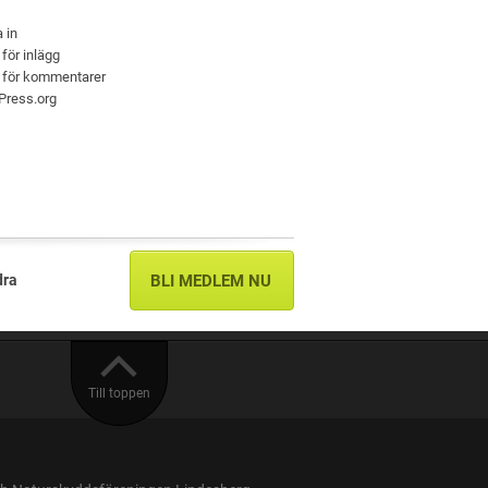
 in
 för inlägg
 för kommentarer
Press.org
dra
BLI MEDLEM NU
Till toppen