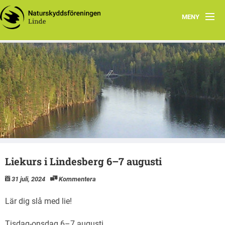
MENY
Hem
Om oss
Naturskyddsföreningen Lindesberg
Lindesbergs natur
Hammarskogsån
Natursnokarna Lindesberg
Liekurs i Lindesberg 6–7 augusti
Årsmöten
31 juli, 2024
Kommentera
Lär dig slå med lie!
Tisdag-onsdag 6–7 augusti