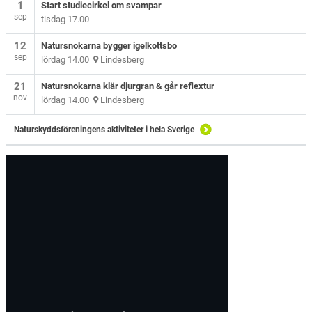
1
Start studiecirkel om svampar
sep
tisdag 17.00
12
Natursnokarna bygger igelkottsbo
sep
lördag 14.00
Lindesberg
21
Natursnokarna klär djurgran & går reflextur
nov
lördag 14.00
Lindesberg
Naturskyddsföreningens aktiviteter i hela Sverige